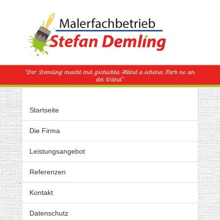
"Der Demling macht mit gschickta Händ a schöna Farb no an
dei Wänd"
Startseite
Die Firma
Leistungsangebot
Referenzen
Kontakt
Datenschutz